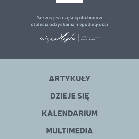
Serwis jest częścią obchodów
stulecia odzyskania niepodległości
Linki
menu
ARTYKUŁY
w
stopce
DZIEJE SIĘ
KALENDARIUM
MULTIMEDIA