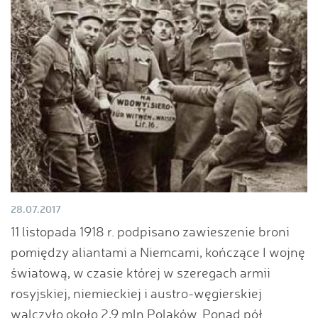
28.07.2017
11 listopada 1918 r. podpisano zawieszenie broni
pomiędzy aliantami a Niemcami, kończące I wojnę
światową, w czasie której w szeregach armii
rosyjskiej, niemieckiej i austro-węgierskiej
walczyło około 2,9 mln Polaków. Ponad pół