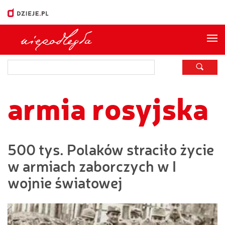
Me
armia rosyjska
500 tys. Polaków straciło życie
w armiach zaborczych w I
wojnie światowej