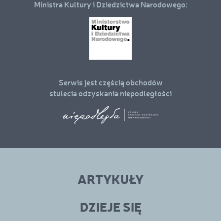
Ministra Kultury i Dziedzictwa Narodowego:
Serwis jest częścią obchodów
stulecia odzyskania niepodległości
Linki
menu
ARTYKUŁY
w
stopce
DZIEJE SIĘ