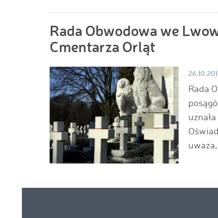
Rada Obwodowa we Lwowie
Cmentarza Orląt
26.10.20
Rada O
posągó
uznała 
Oświadc
uważa, 
Linki
menu