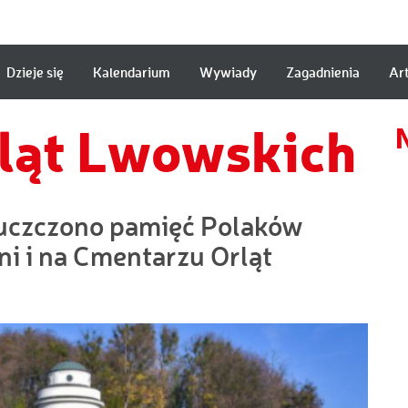
Dzieje się
Kalendarium
Wywiady
Zagadnienia
Ar
a
ląt Lwowskich
 uczczono pamięć Polaków
 i na Cmentarzu Orląt