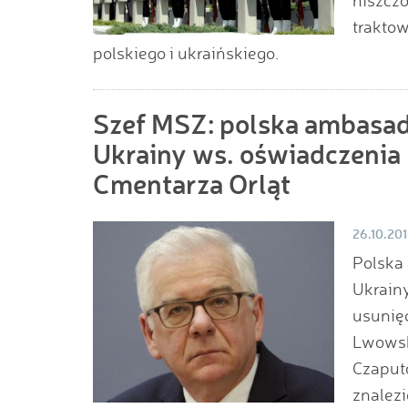
trakto
polskiego i ukraińskiego.
Szef MSZ: polska ambasa
Ukrainy ws. oświadczenia 
Cmentarza Orląt
26.10.20
Polska
Ukrain
usunię
Lwowsk
Czaputo
znalezi