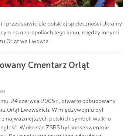
 i przedstawiciele polskiej społeczności Ukrainy
cym na nekropoliach tego kraju, między innymi
zu Orląt we Lwowie.
dowany Cmentarz Orląt
020
temu, 24 czerwca 2005 r., otwarto odbudowany
rz Orląt Lwowskich. W międzywojniu był
z najważniejszych polskich symboli walki o
ległość. W okresie ZSRS był konsekwentnie
ony. Po upadku imperium jego odbudowę