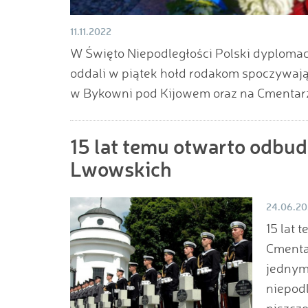
11.11.2022
W Święto Niepodległości Polski dyplomaci
oddali w piątek hołd rodakom spoczywają
w Bykowni pod Kijowem oraz na Cmentar
15 lat temu otwarto odbu
Lwowskich
24.06.2
15 lat 
Cmenta
jednym 
niepod
niszcz