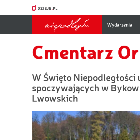
Główna
Wydarzenia
nawigacj
Cmentarz Or
W Święto Niepodległości
spoczywających w Bykowni
Lwowskich