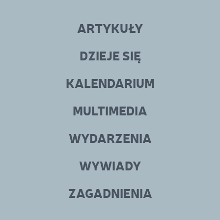
Linki
menu
ARTYKUŁY
w
stopce
DZIEJE SIĘ
KALENDARIUM
MULTIMEDIA
WYDARZENIA
WYWIADY
ZAGADNIENIA