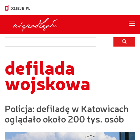
Me
defilada
wojskowa
Policja: defiladę w Katowicach
oglądało około 200 tys. osób