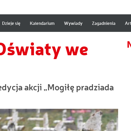
Dzieje się
Kalendarium
Wywiady
Zagadnienia
Ar
a
Oświaty we
dycja akcji „Mogiłę pradziada