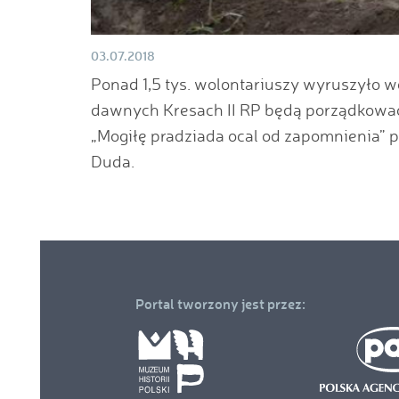
03.07.2018
Ponad 1,5 tys. wolontariuszy wyruszyło w
dawnych Kresach II RP będą porządkować 
„Mogiłę pradziada ocal od zapomnienia”
Duda.
Linki
menu
Portal tworzony jest przez:
w
stopce