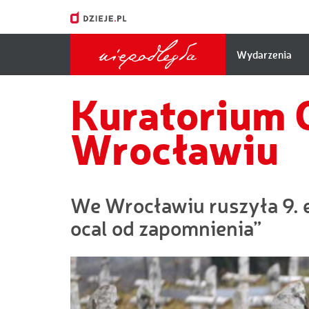
Główna
Wydarzenia
nawigacj
Kuratorium 
Wrocławiu
We Wrocławiu ruszyła 9. e
ocal od zapomnienia”