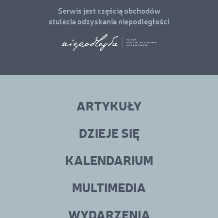
Serwis jest częścią obchodów
stulecia odzyskania niepodległości
Linki
menu
ARTYKUŁY
w
stopce
DZIEJE SIĘ
KALENDARIUM
MULTIMEDIA
WYDARZENIA