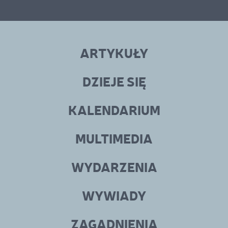
Linki
menu
ARTYKUŁY
w
stopce
DZIEJE SIĘ
KALENDARIUM
MULTIMEDIA
WYDARZENIA
WYWIADY
ZAGADNIENIA