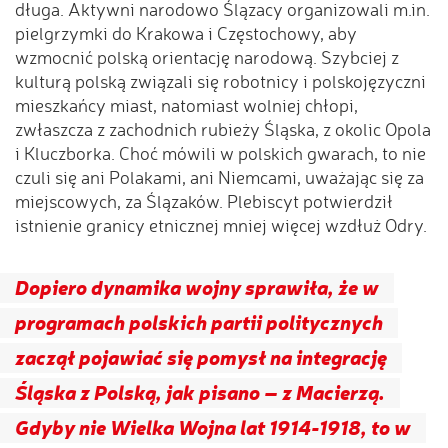
długa. Aktywni narodowo Ślązacy organizowali m.in.
pielgrzymki do Krakowa i Częstochowy, aby
wzmocnić polską orientację narodową. Szybciej z
kulturą polską związali się robotnicy i polskojęzyczni
mieszkańcy miast, natomiast wolniej chłopi,
zwłaszcza z zachodnich rubieży Śląska, z okolic Opola
i Kluczborka. Choć mówili w polskich gwarach, to nie
czuli się ani Polakami, ani Niemcami, uważając się za
miejscowych, za Ślązaków. Plebiscyt potwierdził
istnienie granicy etnicznej mniej więcej wzdłuż Odry.
Dopiero dynamika wojny sprawiła, że w
programach polskich partii politycznych
zaczął pojawiać się pomysł na integrację
Śląska z Polską, jak pisano – z Macierzą.
Gdyby nie Wielka Wojna lat 1914-1918, to w