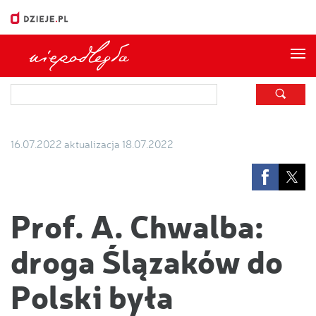
Me
16.07.2022
aktualizacja 18.07.2022
Prof. A. Chwalba:
droga Ślązaków do
Polski była