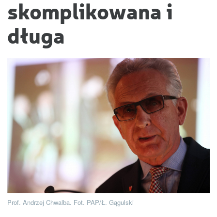
skomplikowana i
długa
Prof. Andrzej Chwalba. Fot. PAP/Ł. Gągulski