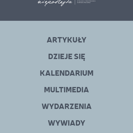
Linki
menu
ARTYKUŁY
w
stopce
DZIEJE SIĘ
KALENDARIUM
MULTIMEDIA
WYDARZENIA
WYWIADY