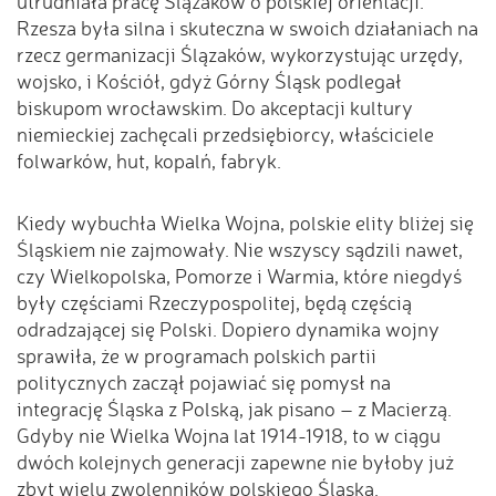
utrudniała pracę Ślązaków o polskiej orientacji.
Rzesza była silna i skuteczna w swoich działaniach na
rzecz germanizacji Ślązaków, wykorzystując urzędy,
wojsko, i Kościół, gdyż Górny Śląsk podlegał
biskupom wrocławskim. Do akceptacji kultury
niemieckiej zachęcali przedsiębiorcy, właściciele
folwarków, hut, kopalń, fabryk.
Kiedy wybuchła Wielka Wojna, polskie elity bliżej się
Śląskiem nie zajmowały. Nie wszyscy sądzili nawet,
czy Wielkopolska, Pomorze i Warmia, które niegdyś
były częściami Rzeczypospolitej, będą częścią
odradzającej się Polski. Dopiero dynamika wojny
sprawiła, że w programach polskich partii
politycznych zaczął pojawiać się pomysł na
integrację Śląska z Polską, jak pisano – z Macierzą.
Gdyby nie Wielka Wojna lat 1914-1918, to w ciągu
dwóch kolejnych generacji zapewne nie byłoby już
zbyt wielu zwolenników polskiego Śląska.