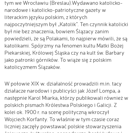
tym we Wrocławiu (Breslau).Wydawano katolicko-
narodowe i katolicko-patriotyczne gazety w
literackim języku polskim, z których
najpoczytniejszym był „Katolik”. Ten czynnik katolicki
był nie bez znaczenia, bowiem Ślązacy zanim
powiedzieli, że są Polakami, to najpierw mówili, że są
katolikami. Spójrzmy na fenomen kultu Matki Bożej
Piekarskiej, Królowej Śląska czy na kult św. Barbary
jako patronki górników. To wiąże się z polskim
katolicyzmem Ślązaków.
W połowie XIX w. działalność prowadzili m.in. tacy
działacze narodowi i publicyści jak Józef Lompa, a
następnie Karol Miarka, którzy publikowali również w
polskich pismach Królestwa Polskiego i Galicji. Z
kolei ok. 1900 r. na scenę polityczną wkroczył
Wojciech Korfanty. To właśnie w tym czasie coraz
liczniej zaczęły powstawać polskie stowarzyszenia