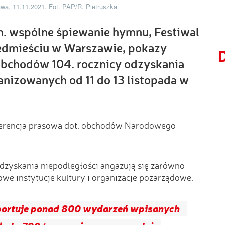
wa, 11.11.2021. Fot. PAP/R. Pietruszka
. wspólne śpiewanie hymnu, Festiwal
edmieściu w Warszawie, pokazy
D
bchodów 104. rocznicy odzyskania
anizowanych od 11 do 13 listopada w
nferencja prasowa dot. obchodów Narodowego
zyskania niepodległości angażują się zarówno
owe instytucje kultury i organizacje pozarządowe.
aportuje ponad 800 wydarzeń wpisanych