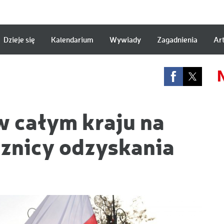
Dzieje się
Kalendarium
Wywiady
Zagadnienia
Ar
a
w całym kraju na
cznicy odzyskania