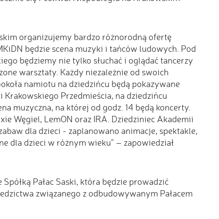
wskim organizujemy bardzo różnorodną ofertę
u MKiDN będzie scena muzyki i tańców ludowych. Pod
go będziemy nie tylko słuchać i oglądać tancerzy
zone warsztaty. Każdy niezależnie od swoich
ookoła namiotu na dziedzińcu będą pokazywane
i Krakowskiego Przedmieścia, na dziedzińcu
a muzyczna, na której od godz. 14 będą koncerty.
Roxie Węgiel, LemON oraz IRA. Dziedziniec Akademii
 zabaw dla dzieci - zaplanowano animacje, spektakle,
zne dla dzieci w różnym wieku" – zapowiedział
 Spółką Pałac Saski, która będzie prowadzić
dziedzictwa związanego z odbudowywanym Pałacem