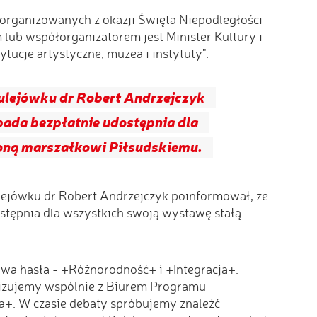
 organizowanych z okazji Święta Niepodległości
m lub współorganizatorem jest Minister Kultury i
tucje artystyczne, muzea i instytuty".
ulejówku dr Robert Andrzejczyk
pada bezpłatnie udostępnia dla
oną marszałkowi Piłsudskiemu.
ejówku dr Robert Andrzejczyk poinformował, że
ostępnia dla wszystkich swoją wystawę stałą
dwa hasła - +Różnorodność+ i +Integracja+.
nizujemy wspólnie z Biurem Programu
+. W czasie debaty spróbujemy znaleźć