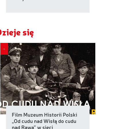
zieje się
-
Film Muzeum Historii Polski
„Od cudu nad Wisłą do cudu
nad Rawą” w sieci