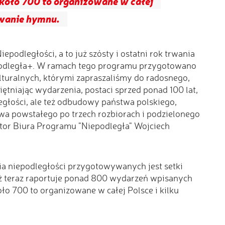
około 700 to organizowane w całej
ewanie hymnu.
odległości, a to już szósty i ostatni rok trwania
odległa+. W ramach tego programu przygotowano
lturalnych, którymi zapraszaliśmy do radosnego,
tniając wydarzenia, postaci sprzed ponad 100 lat,
egłości, ale też odbudowy państwa polskiego,
twa powstałego po trzech rozbiorach i podzielonego
ektor Biura Programu "Niepodległa" Wojciech
ia niepodległości przygotowywanych jest setki
ż teraz raportuje ponad 800 wydarzeń wpisanych
oło 700 to organizowane w całej Polsce i kilku