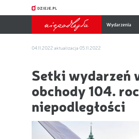
Główna
Wydarzenia
nawigacj
04.11.2022
aktualizacja 05.11.2022
Setki wydarzeń 
obchody 104. ro
niepodległości