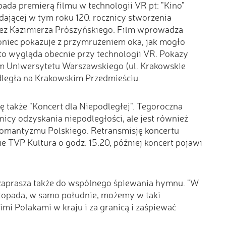
pada premierą filmu w technologii VR pt: "Kino"
jącej w tym roku 120. rocznicy stworzenia
zez Kazimierza Prószyńskiego. Film wprowadza
niec pokazuje z przymrużeniem oka, jak mogło
 to wygląda obecnie przy technologii VR. Pokazy
m Uniwersytetu Warszawskiego (ul. Krakowskie
dległa na Krakowskim Przedmieściu.
ę także "Koncert dla Niepodległej". Tegoroczna
nicy odzyskania niepodległości, ale jest również
omantyzmu Polskiego. Retransmisję koncertu
e TVP Kultura o godz. 15.20, później koncert pojawi
 zaprasza także do wspólnego śpiewania hymnu. "W
stopada, w samo południe, możemy w taki
mi Polakami w kraju i za granicą i zaśpiewać