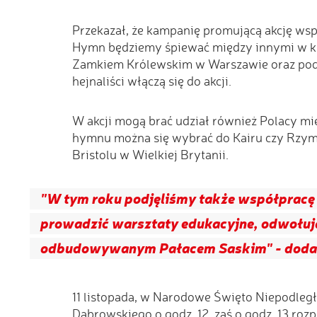
Przekazał, że kampanię promującą akcję wspi
Hymn będziemy śpiewać między innymi w kla
Zamkiem Królewskim w Warszawie oraz pod 
hejnaliści włączą się do akcji.
W akcji mogą brać udział również Polacy mi
hymnu można się wybrać do Kairu czy Rzymu,
Bristolu w Wielkiej Brytanii.
"W tym roku podjęliśmy także współpracę 
prowadzić warsztaty edukacyjne, odwołują
odbudowywanym Pałacem Saskim" - dodał
11 listopada, w Narodowe Święto Niepodległ
Dąbrowskiego o godz. 12, zaś o godz. 13 roz