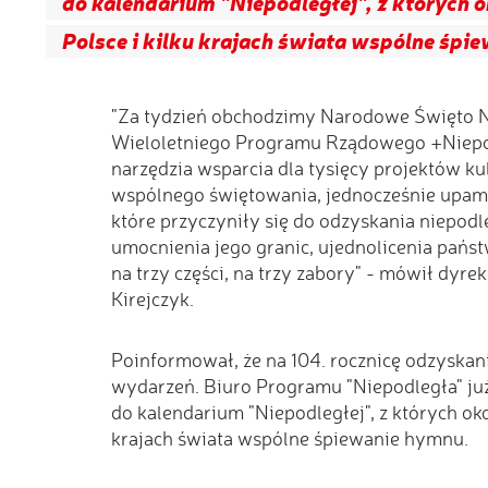
do kalendarium "Niepodległej", z których 
Polsce i kilku krajach świata wspólne śpi
"Za tydzień obchodzimy Narodowe Święto Niep
Wieloletniego Programu Rządowego +Niep
narzędzia wsparcia dla tysięcy projektów ku
wspólnego świętowania, jednocześnie upamię
które przyczyniły się do odzyskania niepodl
umocnienia jego granic, ujednolicenia pańs
na trzy części, na trzy zabory" - mówił dyr
Kirejczyk.
Poinformował, że na 104. rocznicę odzyskan
wydarzeń. Biuro Programu "Niepodległa" ju
do kalendarium "Niepodległej", z których ok
krajach świata wspólne śpiewanie hymnu.