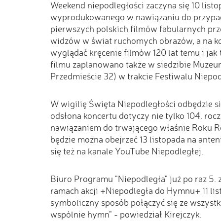
Weekend niepodległości zaczyna się 10 listo
wyprodukowanego w nawiązaniu do przypada
pierwszych polskich filmów fabularnych pr
widzów w świat ruchomych obrazów, a na ko
wyglądać kręcenie filmów 120 lat temu i jak
filmu zaplanowano także w siedzibie Muzeu
Przedmieście 32) w trakcie Festiwalu Niepo
W wigilię Święta Niepodległości odbędzie si
odsłona koncertu dotyczy nie tylko 104. rocz
nawiązaniem do trwającego właśnie Roku R
będzie można obejrzeć 13 listopada na anteni
się też na kanale YouTube Niepodległej.
Biuro Programu "Niepodległa" już po raz 5.
ramach akcji +Niepodległa do Hymnu+ 11 li
symboliczny sposób połączyć się ze wszystki
wspólnie hymn" - powiedział Kirejczyk.