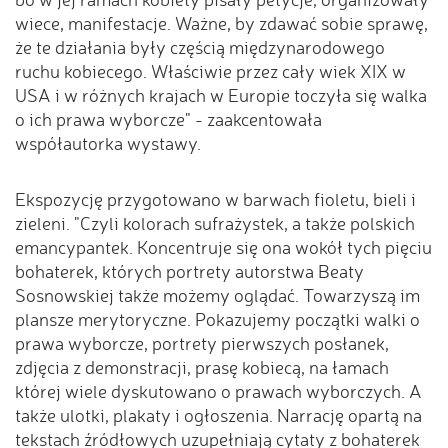
wiece, manifestacje. Ważne, by zdawać sobie sprawę,
że te działania były częścią międzynarodowego
ruchu kobiecego. Właściwie przez cały wiek XIX w
USA i w różnych krajach w Europie toczyła się walka
o ich prawa wyborcze" - zaakcentowała
współautorka wystawy.
Ekspozycję przygotowano w barwach fioletu, bieli i
zieleni. "Czyli kolorach sufrażystek, a także polskich
emancypantek. Koncentruje się ona wokół tych pięciu
bohaterek, których portrety autorstwa Beaty
Sosnowskiej także możemy oglądać. Towarzyszą im
plansze merytoryczne. Pokazujemy początki walki o
prawa wyborcze, portrety pierwszych posłanek,
zdjęcia z demonstracji, prasę kobiecą, na łamach
której wiele dyskutowano o prawach wyborczych. A
także ulotki, plakaty i ogłoszenia. Narrację opartą na
tekstach źródłowych uzupełniają cytaty z bohaterek