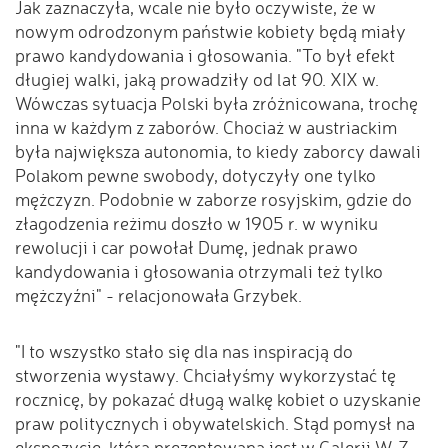
Jak zaznaczyła, wcale nie było oczywiste, że w
nowym odrodzonym państwie kobiety będą miały
prawo kandydowania i głosowania. "To był efekt
długiej walki, jaką prowadziły od lat 90. XIX w.
Wówczas sytuacja Polski była zróżnicowana, trochę
inna w każdym z zaborów. Chociaż w austriackim
była największa autonomia, to kiedy zaborcy dawali
Polakom pewne swobody, dotyczyły one tylko
mężczyzn. Podobnie w zaborze rosyjskim, gdzie do
złagodzenia reżimu doszło w 1905 r. w wyniku
rewolucji i car powołał Dumę, jednak prawo
kandydowania i głosowania otrzymali też tylko
mężczyźni" - relacjonowała Grzybek.
"I to wszystko stało się dla nas inspiracją do
stworzenia wystawy. Chciałyśmy wykorzystać tę
rocznicę, by pokazać długą walkę kobiet o uzyskanie
praw politycznych i obywatelskich. Stąd pomysł na
ekspozycję, która prezentowana jest w Galerii W-Z