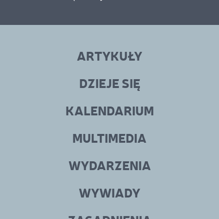
Linki
menu
ARTYKUŁY
w
stopce
DZIEJE SIĘ
KALENDARIUM
MULTIMEDIA
WYDARZENIA
WYWIADY