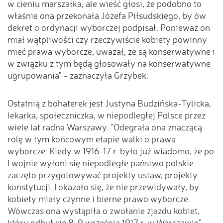
w cieniu marszałka, ale wieść głosi, że podobno to
właśnie ona przekonała Józefa Piłsudskiego, by ów
dekret o ordynacji wyborczej podpisał. Ponieważ on
miał wątpliwości czy rzeczywiście kobiety powinny
mieć prawa wyborcze, uważał, że są konserwatywne i
w związku z tym będą głosowały na konserwatywne
ugrupowania" - zaznaczyła Grzybek.
Ostatnią z bohaterek jest Justyna Budzińska-Tylicka,
lekarka, społeczniczka, w niepodległej Polsce przez
wiele lat radna Warszawy. "Odegrała ona znaczącą
rolę w tym końcowym etapie walki o prawa
wyborcze. Kiedy w 1916-17 r. było już wiadomo, że po
I wojnie wyłoni się niepodległe państwo polskie
zaczęto przygotowywać projekty ustaw, projekty
konstytucji. I okazało się, że nie przewidywały, by
kobiety miały czynne i bierne prawo wyborcze.
Wówczas ona wystąpiła o zwołanie zjazdu kobiet,
który odbył się 8-9 września 1917 r. w Warszawie" -