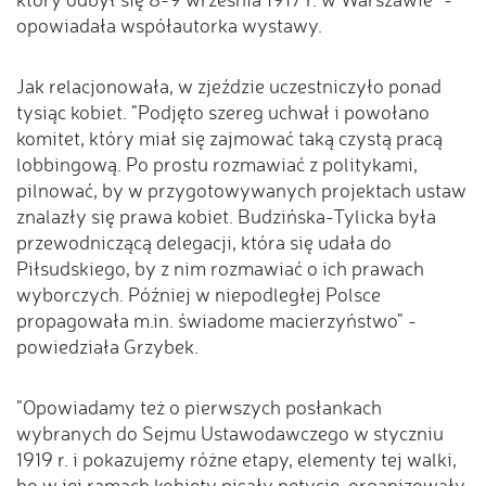
opowiadała współautorka wystawy.
Jak relacjonowała, w zjeździe uczestniczyło ponad
tysiąc kobiet. "Podjęto szereg uchwał i powołano
komitet, który miał się zajmować taką czystą pracą
lobbingową. Po prostu rozmawiać z politykami,
pilnować, by w przygotowywanych projektach ustaw
znalazły się prawa kobiet. Budzińska-Tylicka była
przewodniczącą delegacji, która się udała do
Piłsudskiego, by z nim rozmawiać o ich prawach
wyborczych. Później w niepodległej Polsce
propagowała m.in. świadome macierzyństwo" -
powiedziała Grzybek.
"Opowiadamy też o pierwszych posłankach
wybranych do Sejmu Ustawodawczego w styczniu
1919 r. i pokazujemy różne etapy, elementy tej walki,
bo w jej ramach kobiety pisały petycje, organizowały