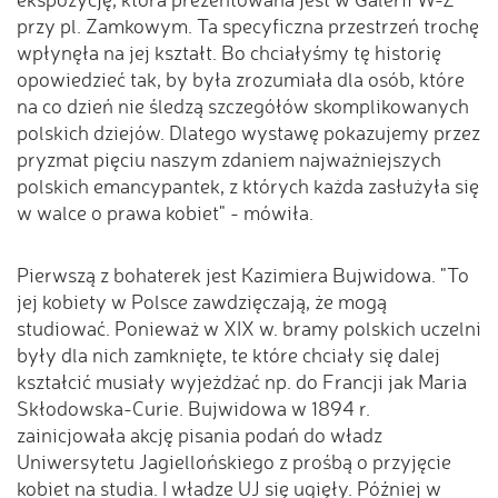
przy pl. Zamkowym. Ta specyficzna przestrzeń trochę
wpłynęła na jej kształt. Bo chciałyśmy tę historię
opowiedzieć tak, by była zrozumiała dla osób, które
na co dzień nie śledzą szczegółów skomplikowanych
polskich dziejów. Dlatego wystawę pokazujemy przez
pryzmat pięciu naszym zdaniem najważniejszych
polskich emancypantek, z których każda zasłużyła się
w walce o prawa kobiet" - mówiła.
Pierwszą z bohaterek jest Kazimiera Bujwidowa. "To
jej kobiety w Polsce zawdzięczają, że mogą
studiować. Ponieważ w XIX w. bramy polskich uczelni
były dla nich zamknięte, te które chciały się dalej
kształcić musiały wyjeżdżać np. do Francji jak Maria
Skłodowska-Curie. Bujwidowa w 1894 r.
zainicjowała akcję pisania podań do władz
Uniwersytetu Jagiellońskiego z prośbą o przyjęcie
kobiet na studia. I władze UJ się ugięły. Później w