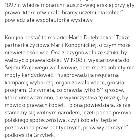
1897 r. władze monarchii austro-węgierskiej przyjęły
prawo, które otwierało bramy uczelni dla kobiet" -
powiedziała współautorka wystawy.
Kolejna postać to malarka Maria Dulębianka. "Także
partnerka życiowa Marii Konopnickiej, o czym może
niewiele osób wie. Ona zrezygnowała ze sztuki, by
walczyć o prawa kobiet. W 1908 r. wystartowała do
Sejmu Krajowego we Lwowie, pomimo że kobiety nie
mogły kandydować. Przeprowadziła regularną
kampanię wyborczą, organizowała wiece, głosiła
program. Otrzymała, co prawda tylko 511 głosów,
które unieważniono, ale wykorzystała tę okazję, by
mówić o prawach kobiet. To ona powiedziała, że nie
staniemy się wolnym narodem, jeżeli ponad połowa
polskiego społeczeństwa, czyli kobiety, będzie
pozbawiona praw politycznych, praw wyborczych" -
podkreśliła Grzybek.