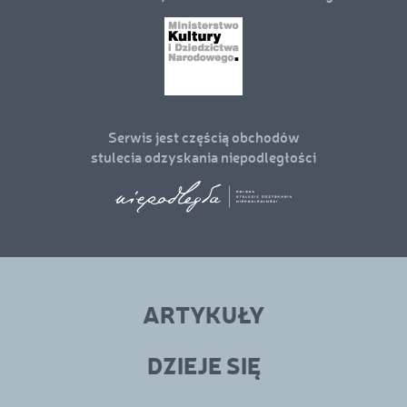
Serwis jest częścią obchodów
stulecia odzyskania niepodległości
Linki
menu
ARTYKUŁY
w
stopce
DZIEJE SIĘ