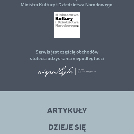
Ministra Kultury i Dziedzictwa Narodowego:
Serwis jest częścią obchodów
stulecia odzyskania niepodległości
Linki
menu
ARTYKUŁY
w
stopce
DZIEJE SIĘ