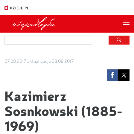
Me
07.08.2017
aktualizacja 08.08.2017
Kazimierz
Sosnkowski (1885-
1969)