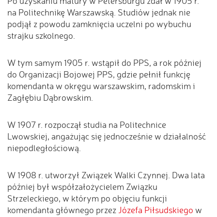
Po uzyskaniu matury w Petersburgu zdał w 1905 r.
na Politechnikę Warszawską. Studiów jednak nie
podjął z powodu zamknięcia uczelni po wybuchu
strajku szkolnego.
W tym samym 1905 r. wstąpił do PPS, a rok później
do Organizacji Bojowej PPS, gdzie pełnił funkcję
komendanta w okręgu warszawskim, radomskim i
Zagłębiu Dąbrowskim.
W 1907 r. rozpoczął studia na Politechnice
Lwowskiej, angażując się jednocześnie w działalność
niepodległościową.
W 1908 r. utworzył Związek Walki Czynnej. Dwa lata
później był współzałożycielem Związku
Strzeleckiego, w którym po objęciu funkcji
komendanta głównego przez
Józefa Piłsudskiego
w