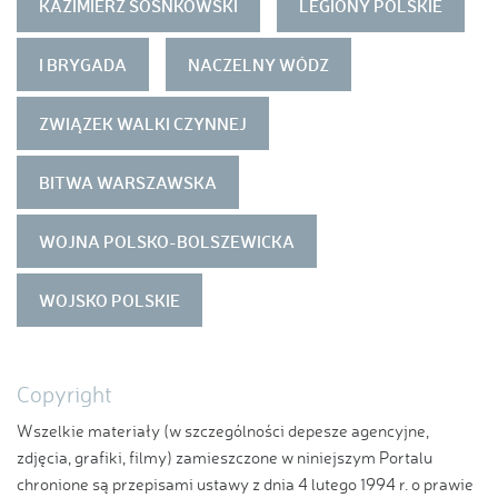
KAZIMIERZ SOSNKOWSKI
LEGIONY POLSKIE
I BRYGADA
NACZELNY WÓDZ
ZWIĄZEK WALKI CZYNNEJ
BITWA WARSZAWSKA
WOJNA POLSKO-BOLSZEWICKA
WOJSKO POLSKIE
Copyright
Wszelkie materiały (w szczególności depesze agencyjne,
zdjęcia, grafiki, filmy) zamieszczone w niniejszym Portalu
chronione są przepisami ustawy z dnia 4 lutego 1994 r. o prawie