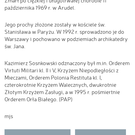
Zmarł po ciężkiej i długotrwałej chorobie 11
października 1969 r. w Arudel.
Jego prochy złożone zostały w kościele św.
Stanisława w Paryżu. W 1992 r. sprowadzono je do
Warszawy i pochowano w podziemiach archikatedry
św. Jana.
Kazimierz Sosnkowski odznaczony był m.in. Orderem
Virtuti Militari kl. II i V, Krzyżem Niepodległości z
Mieczami, Orderem Polonia Restituta kl. I,
czterokrotnie Krzyżem Walecznych, dwukrotnie
Złotym Krzyżem Zasługi, a w 1995 r. pośmiertnie
Orderem Orła Białego. (PAP)
mjs