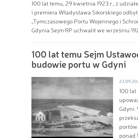
100 lat temu, 29 kwietnia 1923 r., z udz
i premiera Władysława Sikorskiego odbył
„Tymczasowego Portu Wojennego i Schron
Gdynia Sejm RP uchwalił we wrześniu 192
100 lat temu Sejm Ustawo
budowie portu w Gdyni
23.09.20
100 lat
upoważ
Gdyni. 
przeksz
portów 
ponad 