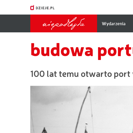
Główna
Wydarzenia
nawigacj
budowa port
100 lat temu otwarto port