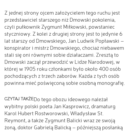
Z jednej strony ojcem założycielem tego ruchu jest
przedstawiciel starszego niż Dmowski pokolenia,
czyli pułkownik Zygmunt Miłkowski, powstaniec
styczniowy. Z kolei z drugiej strony jest to jedynie 6
lat starszy od Dmowskiego, Jan Ludwik Popławski –
konspirator i mistrz Dmowskiego, chociaż niebawem
stali się oni równymi sobie działaczami. Zresztą to
Dmowski zaczął przewodzić w Lidze Narodowej, w
której w 1905 roku członkami było około 400 osób
pochodzących z trzech zaborów. Każda z tych osób
powinna mieć poświęconą sobie osobną monografię.
CZYTAJ TAKŻE
Do tego obozu ideowego należał
wybitny polski poeta Jan Kasprowicz, dramaturg
Karol Hubert Rostworowski, Władysław St.
Reymont, a także Zygmunt Balicki wraz ze swoją
żoną, doktor Gabrielą Balicką – późniejszą posłanką