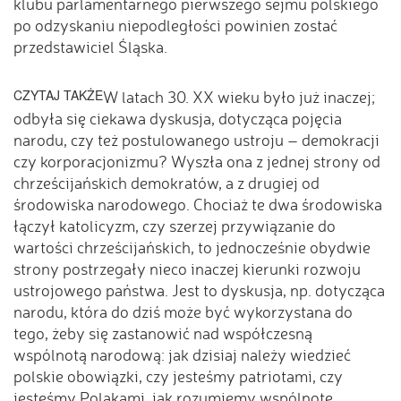
klubu parlamentarnego pierwszego sejmu polskiego
po odzyskaniu niepodległości powinien zostać
przedstawiciel Śląska.
CZYTAJ TAKŻE
W latach 30. XX wieku było już inaczej;
odbyła się ciekawa dyskusja, dotycząca pojęcia
narodu, czy też postulowanego ustroju – demokracji
czy korporacjonizmu? Wyszła ona z jednej strony od
chrześcijańskich demokratów, a z drugiej od
środowiska narodowego. Chociaż te dwa środowiska
łączył katolicyzm, czy szerzej przywiązanie do
wartości chrześcijańskich, to jednocześnie obydwie
strony postrzegały nieco inaczej kierunki rozwoju
ustrojowego państwa. Jest to dyskusja, np. dotycząca
narodu, która do dziś może być wykorzystana do
tego, żeby się zastanowić nad współczesną
wspólnotą narodową: jak dzisiaj należy wiedzieć
polskie obowiązki, czy jesteśmy patriotami, czy
jesteśmy Polakami, jak rozumiemy wspólnotę