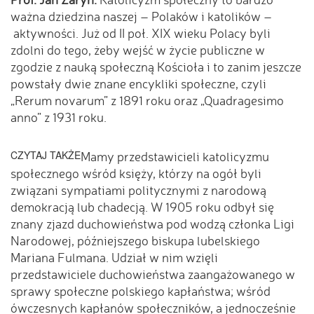
ważna dziedzina naszej – Polaków i katolików –
aktywności. Już od II poł. XIX wieku Polacy byli
zdolni do tego, żeby wejść w życie publiczne w
zgodzie z nauką społeczną Kościoła i to zanim jeszcze
powstały dwie znane encykliki społeczne, czyli
„Rerum novarum” z 1891 roku oraz „Quadragesimo
anno” z 1931 roku.
CZYTAJ TAKŻE
Mamy przedstawicieli katolicyzmu
społecznego wśród księży, którzy na ogół byli
związani sympatiami politycznymi z narodową
demokracją lub chadecją. W 1905 roku odbył się
znany zjazd duchowieństwa pod wodzą członka Ligi
Narodowej, późniejszego biskupa lubelskiego
Mariana Fulmana. Udział w nim wzięli
przedstawiciele duchowieństwa zaangażowanego w
sprawy społeczne polskiego kapłaństwa; wśród
ówczesnych kapłanów społeczników, a jednocześnie