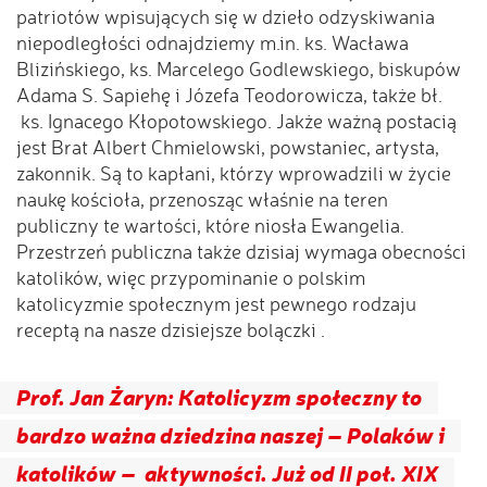
patriotów wpisujących się w dzieło odzyskiwania
niepodległości odnajdziemy m.in. ks. Wacława
Blizińskiego, ks. Marcelego Godlewskiego, biskupów
Adama S. Sapiehę i Józefa Teodorowicza, także bł.
ks. Ignacego Kłopotowskiego. Jakże ważną postacią
jest Brat Albert Chmielowski, powstaniec, artysta,
zakonnik. Są to kapłani, którzy wprowadzili w życie
naukę kościoła, przenosząc właśnie na teren
publiczny te wartości, które niosła Ewangelia.
Przestrzeń publiczna także dzisiaj wymaga obecności
katolików, więc przypominanie o polskim
katolicyzmie społecznym jest pewnego rodzaju
receptą na nasze dzisiejsze bolączki .
Prof. Jan Żaryn: Katolicyzm społeczny to
bardzo ważna dziedzina naszej – Polaków i
katolików – aktywności. Już od II poł. XIX