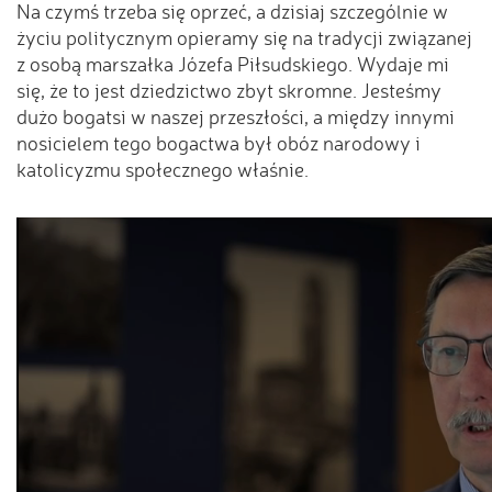
Na czymś trzeba się oprzeć, a dzisiaj szczególnie w
życiu politycznym opieramy się na tradycji związanej
z osobą marszałka Józefa Piłsudskiego. Wydaje mi
się, że to jest dziedzictwo zbyt skromne. Jesteśmy
dużo bogatsi w naszej przeszłości, a między innymi
nosicielem tego bogactwa był obóz narodowy i
katolicyzmu społecznego właśnie.