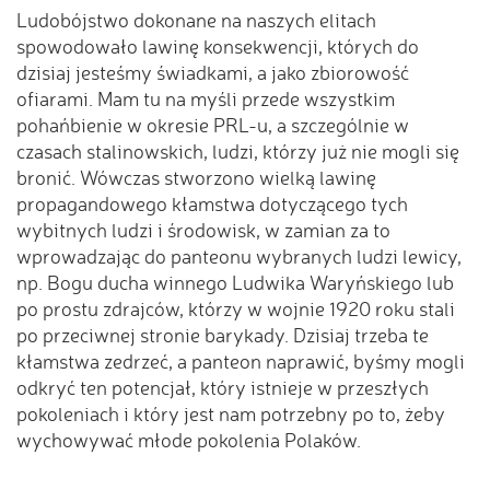
Ludobójstwo dokonane na naszych elitach
spowodowało lawinę konsekwencji, których do
dzisiaj jesteśmy świadkami, a jako zbiorowość
ofiarami. Mam tu na myśli przede wszystkim
pohańbienie w okresie PRL-u, a szczególnie w
czasach stalinowskich, ludzi, którzy już nie mogli się
bronić. Wówczas stworzono wielką lawinę
propagandowego kłamstwa dotyczącego tych
wybitnych ludzi i środowisk, w zamian za to
wprowadzając do panteonu wybranych ludzi lewicy,
np. Bogu ducha winnego Ludwika Waryńskiego lub
po prostu zdrajców, którzy w wojnie 1920 roku stali
po przeciwnej stronie barykady. Dzisiaj trzeba te
kłamstwa zedrzeć, a panteon naprawić, byśmy mogli
odkryć ten potencjał, który istnieje w przeszłych
pokoleniach i który jest nam potrzebny po to, żeby
wychowywać młode pokolenia Polaków.