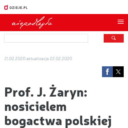
Me
21.02.2020
aktualizacja 22.02.2020
Prof. J. Żaryn:
nosicielem
bogactwa polskiej