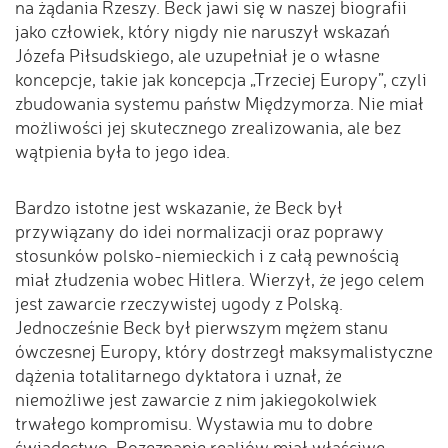
na żądania Rzeszy. Beck jawi się w naszej biografii
jako człowiek, który nigdy nie naruszył wskazań
Józefa Piłsudskiego, ale uzupełniał je o własne
koncepcje, takie jak koncepcja „Trzeciej Europy”, czyli
zbudowania systemu państw Międzymorza. Nie miał
możliwości jej skutecznego zrealizowania, ale bez
wątpienia była to jego idea.
Bardzo istotne jest wskazanie, że Beck był
przywiązany do idei normalizacji oraz poprawy
stosunków polsko-niemieckich i z całą pewnością
miał złudzenia wobec Hitlera. Wierzył, że jego celem
jest zawarcie rzeczywistej ugody z Polską.
Jednocześnie Beck był pierwszym mężem stanu
ówczesnej Europy, który dostrzegł maksymalistyczne
dążenia totalitarnego dyktatora i uznał, że
niemożliwe jest zawarcie z nim jakiegokolwiek
trwałego kompromisu. Wystawia mu to dobre
świadectwo. Rozeznanie realiów miał właściwe.