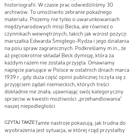
historiografii. W czasie prac odwiedziliśmy 30
archiwów. To umożliwiło zebranie pokaźnego
materiału. Piszemy nie tylko o uwarunkowaniach
międzynarodowych misji Becka, ale również o
czynnikach wewnętrznych, takich jak wzrost pozycji
marszałka Edwarda Śmigłego-Rydza i jego działania
na polu spraw zagranicznych. Podkreślamy m.in., że
aż pięciokrotnie składał Beck dymisję, która za
każdym razem nie została przyjęta. Omawiamy
napięcie panujące w Polsce w ostatnich dniach marca
1939 r., gdy duża część opinii publicznej liczyła się z
przyjęciem żądań niemieckich, których treści
dokładnie nie znała, ujawniając swój kategoryczny
sprzeciw w kwestii możliwości „przehandlowania”
naszej niepodległości.
CZYTAJ TAKŻE
Tamte nastroje pokazują, jak trudna do
wyobrażenia jest sytuacja, w której rząd przystałby