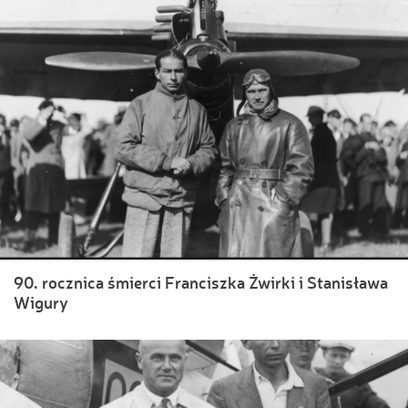
90. rocznica śmierci Franciszka Żwirki i Stanisława
Wigury