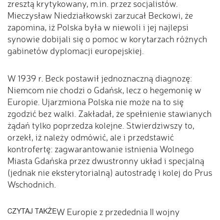
zresztą krytykowany, m.in. przez socjalistów.
Mieczysław Niedziałkowski zarzucał Beckowi, że
zapomina, iż Polska była w niewoli i jej najlepsi
synowie dobijali się o pomoc w korytarzach różnych
gabinetów dyplomacji europejskiej.
W 1939 r. Beck postawił jednoznaczną diagnozę:
Niemcom nie chodzi o Gdańsk, lecz o hegemonię w
Europie. Ujarzmiona Polska nie może na to się
zgodzić bez walki. Zakładał, że spełnienie stawianych
żądań tylko poprzedza kolejne. Stwierdziwszy to,
orzekł, iż należy odmówić, ale i przedstawić
kontrofertę: zagwarantowanie istnienia Wolnego
Miasta Gdańska przez dwustronny układ i specjalną
(jednak nie eksterytorialną) autostradę i kolej do Prus
Wschodnich.
CZYTAJ TAKŻE
W Europie z przedednia II wojny