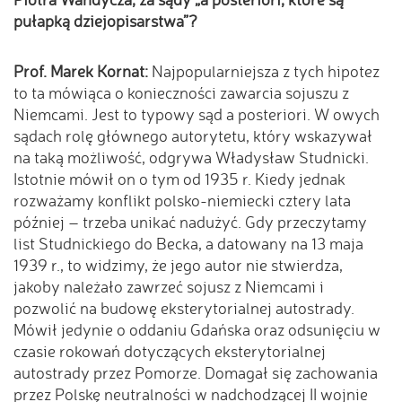
pułapką dziejopisarstwa”?
Prof. Marek Kornat:
Najpopularniejsza z tych hipotez
to ta mówiąca o konieczności zawarcia sojuszu z
Niemcami. Jest to typowy sąd a posteriori. W owych
sądach rolę głównego autorytetu, który wskazywał
na taką możliwość, odgrywa Władysław Studnicki.
Istotnie mówił on o tym od 1935 r. Kiedy jednak
rozważamy konflikt polsko-niemiecki cztery lata
później – trzeba unikać nadużyć. Gdy przeczytamy
list Studnickiego do Becka, a datowany na 13 maja
1939 r., to widzimy, że jego autor nie stwierdza,
jakoby należało zawrzeć sojusz z Niemcami i
pozwolić na budowę eksterytorialnej autostrady.
Mówił jedynie o oddaniu Gdańska oraz odsunięciu w
czasie rokowań dotyczących eksterytorialnej
autostrady przez Pomorze. Domagał się zachowania
przez Polskę neutralności w nadchodzącej II wojnie