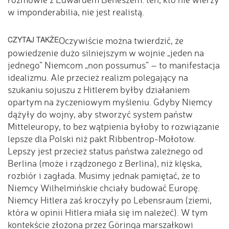
w imponderabilia, nie jest realistą.
CZYTAJ TAKŻE
Oczywiście można twierdzić, że
powiedzenie dużo silniejszym w wojnie „jeden na
jednego” Niemcom „non possumus” – to manifestacja
idealizmu. Ale przecież realizm polegający na
szukaniu sojuszu z Hitlerem byłby działaniem
opartym na życzeniowym myśleniu. Gdyby Niemcy
dążyły do wojny, aby stworzyć system państw
Mitteleuropy, to bez wątpienia byłoby to rozwiązanie
lepsze dla Polski niż pakt Ribbentrop-Mołotow.
Lepszy jest przecież status państwa zależnego od
Berlina (może i rządzonego z Berlina), niż klęska,
rozbiór i zagłada. Musimy jednak pamiętać, że to
Niemcy Wilhelmińskie chciały budować Europę.
Niemcy Hitlera zaś kroczyły po Lebensraum (ziemi,
która w opinii Hitlera miała się im należeć). W tym
kontekście złożona przez Göringa marszałkowi