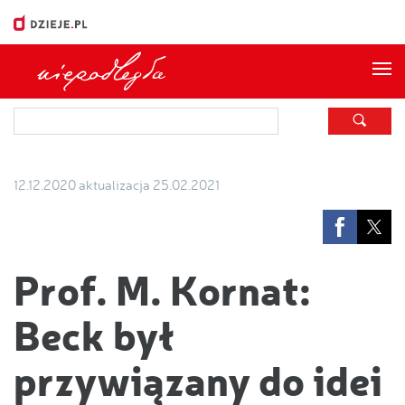
Me
12.12.2020
aktualizacja 25.02.2021
Prof. M. Kornat:
Beck był
przywiązany do idei