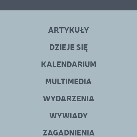
Linki
menu
ARTYKUŁY
w
stopce
DZIEJE SIĘ
KALENDARIUM
MULTIMEDIA
WYDARZENIA
WYWIADY
ZAGADNIENIA