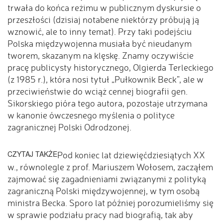
trwała do końca reżimu w publicznym dyskursie o
przeszłości (dzisiaj notabene niektórzy próbują ją
wznowić, ale to inny temat). Przy taki podejściu
Polska międzywojenna musiała być nieudanym
tworem, skazanym na klęskę. Znamy oczywiście
pracę publicysty historycznego, Olgierda Terleckiego
(z 1985 r.), która nosi tytuł „Pułkownik Beck”, ale w
przeciwieństwie do wciąż cennej biografii gen.
Sikorskiego pióra tego autora, pozostaje utrzymana
w kanonie ówczesnego myślenia o polityce
zagranicznej Polski Odrodzonej.
CZYTAJ TAKŻE
Pod koniec lat dziewięćdziesiątych XX
w., równolegle z prof. Mariuszem Wołosem, zacząłem
zajmować się zagadnieniami związanymi z polityką
zagraniczną Polski międzywojennej, w tym osobą
ministra Becka. Sporo lat później porozumieliśmy się
w sprawie podziału pracy nad biografią, tak aby