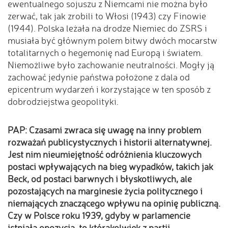
ewentualnego sojuszu z Niemcami nie można było
zerwać, tak jak zrobili to Włosi (1943) czy Finowie
(1944). Polska leżała na drodze Niemiec do ZSRS i
musiała być głównym polem bitwy dwóch mocarstw
totalitarnych o hegemonię nad Europą i światem.
Niemożliwe było zachowanie neutralności. Mogły ją
zachować jedynie państwa położone z dala od
epicentrum wydarzeń i korzystające w ten sposób z
dobrodziejstwa geopolityki.
PAP: Czasami zwraca się uwagę na inny problem
rozważań publicystycznych i historii alternatywnej.
Jest nim nieumiejętność odróżnienia kluczowych
postaci wpływających na bieg wypadków, takich jak
Beck, od postaci barwnych i błyskotliwych, ale
pozostających na marginesie życia politycznego i
niemających znaczącego wpływu na opinię publiczną.
Czy w Polsce roku 1939, gdyby w parlamencie
istniała opozycja, to którakolwiek z partii