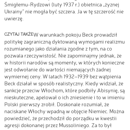
Śmigłemu-Rydzowi (luty 1937 r.) obietnica „żyznej
Ukrainy” nie mogła być szczera. Ja w tę szczerość nie
uwierzę.
CZYTAJ TAKŻE
W warunkach pokoju Beck prowadził
politykę zagraniczną dyktowaną wymogami realizmu
rozumianego jako działania zgodne z tym, na co
pozwala rzeczywistość. Nie zapominajmy jednak, że
w historii narodów są momenty, w których konieczne
jest odwołanie do wartości niemających żadnej
wymiernej ceny. W latach 1932–1939 bez wątpienia
Beck działał w sposób realistyczny. Kiedy widział, że
sankcje przeciw Włochom, które podbiły Abisynię, są
nieskuteczne, apelował o ich zniesienie i to w imieniu
Polski pierwszy zrobił. Doskonale rozumiał, że
naciskane Włochy wpadną w objęcie Niemiec. Można
powiedzieć, że przechodził do porządku w kwestii
agresji dokonanej przez Mussoliniego. Za to był