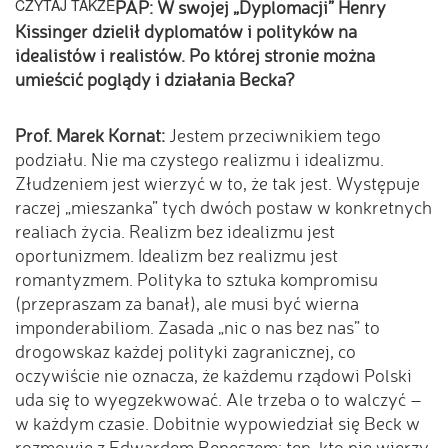
CZYTAJ TAKŻE
PAP: W swojej „Dyplomacji” Henry
Kissinger dzielił dyplomatów i polityków na
idealistów i realistów. Po której stronie można
umieścić poglądy i działania Becka?
Prof. Marek Kornat:
Jestem przeciwnikiem tego
podziału. Nie ma czystego realizmu i idealizmu.
Złudzeniem jest wierzyć w to, że tak jest. Występuje
raczej „mieszanka” tych dwóch postaw w konkretnych
realiach życia. Realizm bez idealizmu jest
oportunizmem. Idealizm bez realizmu jest
romantyzmem. Polityka to sztuka kompromisu
(przepraszam za banał), ale musi być wierna
imponderabiliom. Zasada „nic o nas bez nas” to
drogowskaz każdej polityki zagranicznej, co
oczywiście nie oznacza, że każdemu rządowi Polski
uda się to wyegzekwować. Ale trzeba o to walczyć –
w każdym czasie. Dobitnie wypowiedział się Beck w
rozmowie z Edwardem Beneszem: ten, kto nie wierzy