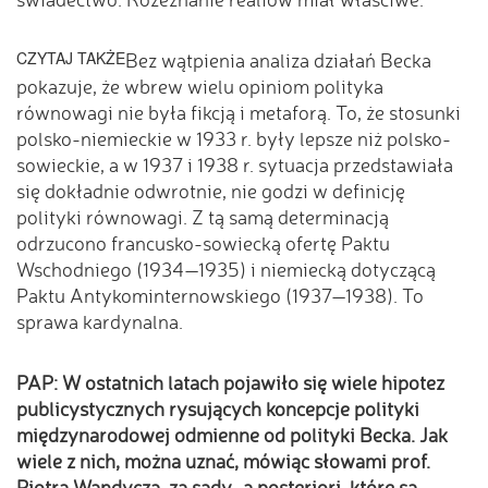
CZYTAJ TAKŻE
Bez wątpienia analiza działań Becka
pokazuje, że wbrew wielu opiniom polityka
równowagi nie była fikcją i metaforą. To, że stosunki
polsko-niemieckie w 1933 r. były lepsze niż polsko-
sowieckie, a w 1937 i 1938 r. sytuacja przedstawiała
się dokładnie odwrotnie, nie godzi w definicję
polityki równowagi. Z tą samą determinacją
odrzucono francusko-sowiecką ofertę Paktu
Wschodniego (1934—1935) i niemiecką dotyczącą
Paktu Antykominternowskiego (1937—1938). To
sprawa kardynalna.
PAP: W ostatnich latach pojawiło się wiele hipotez
publicystycznych rysujących koncepcje polityki
międzynarodowej odmienne od polityki Becka. Jak
wiele z nich, można uznać, mówiąc słowami prof.
Piotra Wandycza, za sądy „a posteriori, które są