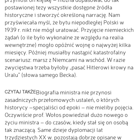
postawionej tezy wszystkie dostępne źródła
historyczne i stworzyć określoną narrację. Nam
przyświecała myśl, że bytu niepodległej Polski w
1939 r. nikt nie mógł uratować. Przyjęcie niemieckich
żądań (o ile było wykonalne ze względu na realia
wewnętrzne) mogło opóźnić wojnę o najwyżej kilka
miesięcy. Później musiałby nastąpić katastrofalny
scenariusz: marsz z Niemcami na wschód. W razie
zwycięstwa trzeba byłoby „pasać Hitlerowi krowy na
Uralu” (słowa samego Becka).
CZYTAJ TAKŻE
Biografia ministra nie przynosi
zasadniczych przełomowych ustaleń, o których
historycy –specjaliści od epoki – nie mieliby pojęcia.
Oczywiście prof. Wołos powiedział dużo nowego o
życiu ministra – do czasów, kiedy stał się on osobą
tak znaczącą. Same dzieje dyplomacji lat
trzydziestych XX w. pozostają dobrze opisane w