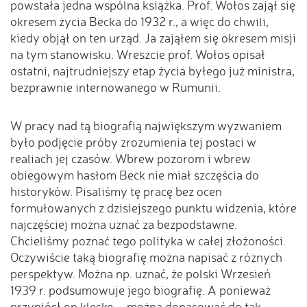
powstała jedna wspólna książka. Prof. Wołos zajął się
okresem życia Becka do 1932 r., a więc do chwili,
kiedy objął on ten urząd. Ja zająłem się okresem misji
na tym stanowisku. Wreszcie prof. Wołos opisał
ostatni, najtrudniejszy etap życia byłego już ministra,
bezprawnie internowanego w Rumunii.
W pracy nad tą biografią największym wyzwaniem
było podjęcie próby zrozumienia tej postaci w
realiach jej czasów. Wbrew pozorom i wbrew
obiegowym hasłom Beck nie miał szczęścia do
historyków. Pisaliśmy tę pracę bez ocen
formułowanych z dzisiejszego punktu widzenia, które
najczęściej można uznać za bezpodstawne.
Chcieliśmy poznać tego polityka w całej złożoności.
Oczywiście taką biografię można napisać z różnych
perspektyw. Można np. uznać, że polski Wrzesień
1939 r. podsumowuje jego biografię. A ponieważ
przyniósł on klęskę – można dopasować do tak