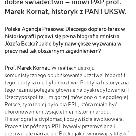
dobre świadectwo – mówi PAP prof.
Marek Kornat, historyk z PAN i UKSW.
Polska Agencja Prasowa: Dlaczego dopiero teraz w
historiografii pojawi się pełna biografia ministra
Józefa Becka? Jakie były największe wyzwania w
pracy nad tak obszernym zagadnieniem?
Prof. Marek Kornat:
W realiach ustroju
komunistycznego opublikowanie uczciwej biografii
tego polityka nie było możliwe. Polityka historyczna
tego reżimu polegała głównie na dyskredytowaniu II
Rzeczypospolitej. Im gorzej mówiono o niepodległej
Polsce, tym lepiej było dla PRL, która miała być
ukoronowaniem tysiącletniej historii narodu.
Historiografia dyplomacji oczywiście ewoluowała.
Prace z lat późnego PRL bywały przemyślane i
uczciwe, ale narracja o Becku jako „winowajcy klęski”