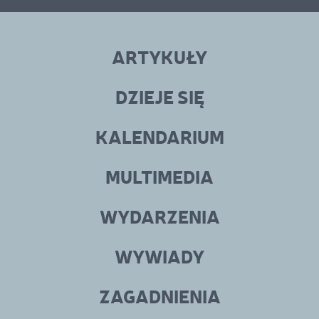
Linki
menu
ARTYKUŁY
w
stopce
DZIEJE SIĘ
KALENDARIUM
MULTIMEDIA
WYDARZENIA
WYWIADY
ZAGADNIENIA