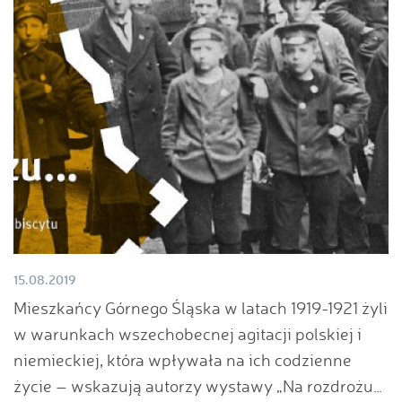
15.08.2019
Mieszkańcy Górnego Śląska w latach 1919-1921 żyli
w warunkach wszechobecnej agitacji polskiej i
niemieckiej, która wpływała na ich codzienne
życie – wskazują autorzy wystawy „Na rozdrożu…