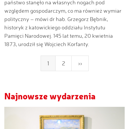
państwo stanęło na własnych nogach pod
względem gospodarczym, co ma również wymiar
polityczny – mówi dr hab. Grzegorz Bębnik,
historyk z katowickiego oddziału Instytutu
Pamięci Narodowej. 145 lat temu, 20 kwietnia
1873, urodził się Wojciech Korfanty.
Bieżąca
1
Strona
2
Następna
››
strona
strona
Najnowsze wydarzenia