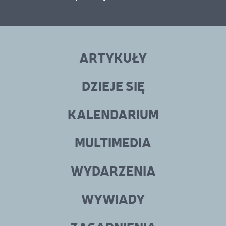
Linki
menu
ARTYKUŁY
w
stopce
DZIEJE SIĘ
KALENDARIUM
MULTIMEDIA
WYDARZENIA
WYWIADY