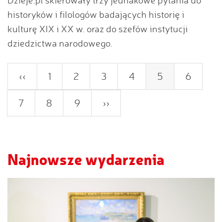
Dzieje.pl skierowały trzy jednakowe pytania do
historyków i filologów badających historię i
kulturę XIX i XX w. oraz do szefów instytucji
dziedzictwa narodowego.
Poprzednia
‹‹
Strona
1
Strona
2
Strona
3
Strona
4
Bieżąca
5
Strona
6
strona
strona
Strona
7
Strona
8
Strona
9
Następna
››
strona
Najnowsze wydarzenia